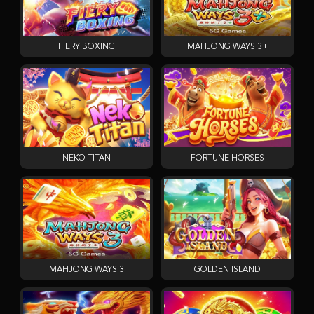
FIERY BOXING
MAHJONG WAYS 3+
NEKO TITAN
FORTUNE HORSES
MAHJONG WAYS 3
GOLDEN ISLAND