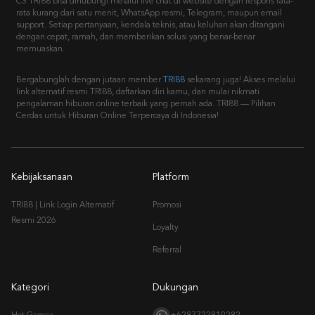
CS TRI88 bisa dihubungi melalui live chat di website dengan respons rata-
rata kurang dari satu menit, WhatsApp resmi, Telegram, maupun email
support. Setiap pertanyaan, kendala teknis, atau keluhan akan ditangani
dengan cepat, ramah, dan memberikan solusi yang benar-benar
memuaskan.
Bergabunglah dengan jutaan member
TRI88
sekarang juga! Akses melalui
link alternatif resmi TRI88, daftarkan diri kamu, dan mulai nikmati
pengalaman hiburan online terbaik yang pernah ada. TRI88 — Pilihan
Cerdas untuk Hiburan Online Terpercaya di Indonesia!
Kebijaksanaan
Platform
TRI88 | Link Login Alternatif
Promosi
Resmi 2026
Loyalty
Referral
Kategori
Dukungan