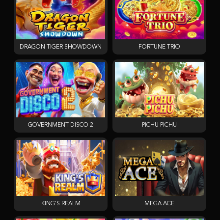
DRAGON TIGER SHOWDOWN
FORTUNE TRIO
GOVERNMENT DISCO 2
PICHU PICHU
KING'S REALM
MEGA ACE