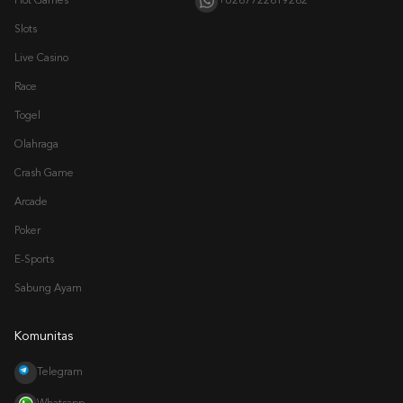
Hot Games
+6287722819282
Slots
Live Casino
Race
Togel
Olahraga
Crash Game
Arcade
Poker
E-Sports
Sabung Ayam
Komunitas
Telegram