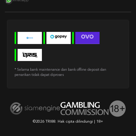
Whatsapp
* Selama bank maintenance dan bank offline deposit dan
penarikan tidak dapat diproses
©2026 TRI88. Hak cipta dilindungi | 18+