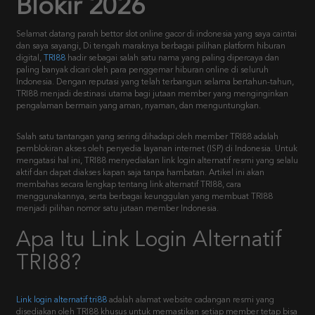
Blokir 2026
Selamat datang parah bettor slot online gacor di indonesia yang saya caintai
dan saya sayangi, Di tengah maraknya berbagai pilihan platform hiburan
digital,
TRI88
hadir sebagai salah satu nama yang paling dipercaya dan
paling banyak dicari oleh para penggemar hiburan online di seluruh
Indonesia. Dengan reputasi yang telah terbangun selama bertahun-tahun,
TRI88 menjadi destinasi utama bagi jutaan member yang menginginkan
pengalaman bermain yang aman, nyaman, dan menguntungkan.
Salah satu tantangan yang sering dihadapi oleh member TRI88 adalah
pemblokiran akses oleh penyedia layanan internet (ISP) di Indonesia. Untuk
mengatasi hal ini, TRI88 menyediakan link login alternatif resmi yang selalu
aktif dan dapat diakses kapan saja tanpa hambatan. Artikel ini akan
membahas secara lengkap tentang link alternatif TRI88, cara
menggunakannya, serta berbagai keunggulan yang membuat TRI88
menjadi pilihan nomor satu jutaan member Indonesia.
Apa Itu Link Login Alternatif
TRI88?
Link login alternatif tri88
adalah alamat website cadangan resmi yang
disediakan oleh TRI88 khusus untuk memastikan setiap member tetap bisa