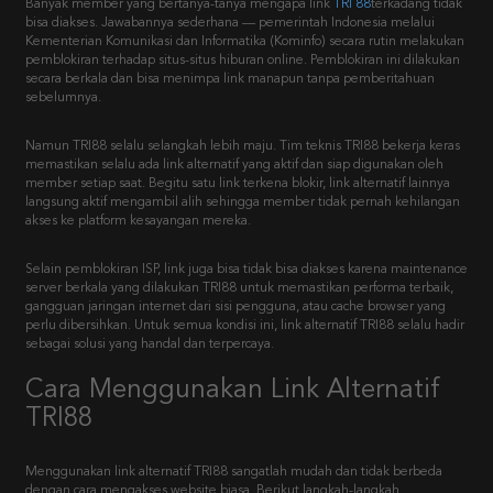
Banyak member yang bertanya-tanya mengapa link
TRI 88
terkadang tidak
bisa diakses. Jawabannya sederhana — pemerintah Indonesia melalui
Kementerian Komunikasi dan Informatika (Kominfo) secara rutin melakukan
pemblokiran terhadap situs-situs hiburan online. Pemblokiran ini dilakukan
secara berkala dan bisa menimpa link manapun tanpa pemberitahuan
sebelumnya.
Namun TRI88 selalu selangkah lebih maju. Tim teknis TRI88 bekerja keras
memastikan selalu ada link alternatif yang aktif dan siap digunakan oleh
member setiap saat. Begitu satu link terkena blokir, link alternatif lainnya
langsung aktif mengambil alih sehingga member tidak pernah kehilangan
akses ke platform kesayangan mereka.
Selain pemblokiran ISP, link juga bisa tidak bisa diakses karena maintenance
server berkala yang dilakukan TRI88 untuk memastikan performa terbaik,
gangguan jaringan internet dari sisi pengguna, atau cache browser yang
perlu dibersihkan. Untuk semua kondisi ini, link alternatif TRI88 selalu hadir
sebagai solusi yang handal dan terpercaya.
Cara Menggunakan Link Alternatif
TRI88
Menggunakan link alternatif TRI88 sangatlah mudah dan tidak berbeda
dengan cara mengakses website biasa. Berikut langkah-langkah