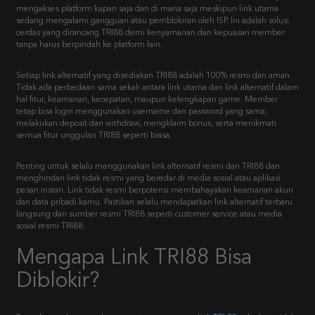
mengakses platform kapan saja dan di mana saja meskipun link utama
sedang mengalami gangguan atau pemblokiran oleh ISP. Ini adalah solusi
cerdas yang dirancang TRI88 demi kenyamanan dan kepuasan member
tanpa harus berpindah ke platform lain.
Setiap link alternatif yang disediakan TRI88 adalah 100% resmi dan aman.
Tidak ada perbedaan sama sekali antara link utama dan link alternatif dalam
hal fitur, keamanan, kecepatan, maupun kelengkapan game. Member
tetap bisa login menggunakan username dan password yang sama,
melakukan deposit dan withdraw, mengklaim bonus, serta menikmati
semua fitur unggulan TRI88 seperti biasa.
Penting untuk selalu menggunakan link alternatif resmi dari TRI88 dan
menghindari link tidak resmi yang beredar di media sosial atau aplikasi
pesan instan. Link tidak resmi berpotensi membahayakan keamanan akun
dan data pribadi kamu. Pastikan selalu mendapatkan link alternatif terbaru
langsung dari sumber resmi TRI88 seperti customer service atau media
sosial resmi TRI88.
Mengapa Link TRI88 Bisa
Diblokir?