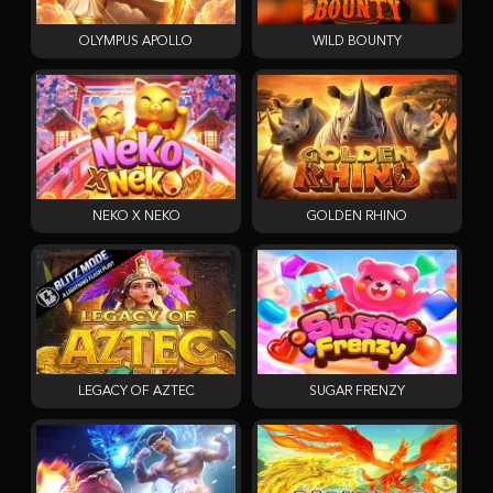
OLYMPUS APOLLO
WILD BOUNTY
NEKO X NEKO
GOLDEN RHINO
LEGACY OF AZTEC
SUGAR FRENZY